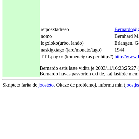
retposxtadreso
Bernardo@ga
nomo
Bernhard M
logxloko(urbo, lando)
Erlangen, G
naskigxtago (jaro/monato/tago)
1944
TTT-pagxo (komencigxas per http://)
http://www.
Bernardo estis laste vidita je 2003/11/16:23:25:2
Bernardo havas pasvorton cxi tie, kaj lastfoje mem 
Skripteto farita de
joosteto
. Okaze de problemoj, informu min (
joostj