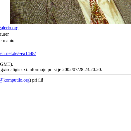
lerio.org
aurer
ermanio
fen-net.de/~ea1448/
7 (GMT).
gxisdatigis cxi-informojn pri si je 2002/07/28:23:20:20.
e@komputilo.org
) pri ili!