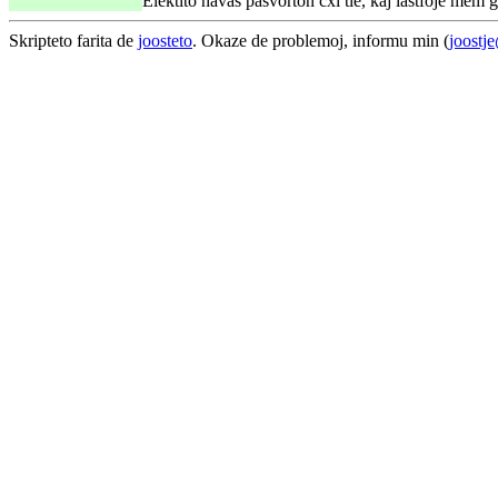
Elektito havas pasvorton cxi tie, kaj lastfoje mem g
Skripteto farita de
joosteto
. Okaze de problemoj, informu min (
joostj