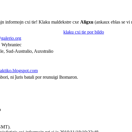
viajn informojn cxi tie! Klaku maldekstre cxe
Aligxu
(ankaux eblas se vi 
klaku cxi tie por bildo
galerio.org
 Wybraniec
le, Sud-Australio, Auxstralio
praktiko.blogspot.com
abori, ni ĵuris batali por reunuigi lhomaron.
o
(GMT).