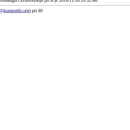
xisdatigis cxi-informojn pri si je 2010/11/18:10:32:48.
e@komputilo.org
) pri ili!