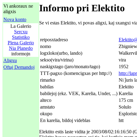
Informo pri Elektito
Vi ankoraux ne
aligxis
Nova konto
Se vi estas Elektito, vi povas aligxi, kaj sxangxi 
La Galerio
Sercxu
Statistiko
retposxtadreso
Elektito@
Plena Galerio
nomo
Zbigniew
Nia Planedo
logxloko(urbo, lando)
Walkervil
informojn
sekso(vira/virina)
vira
Aligxu
naskigxtago (jaro/monato/tago)
1952
Oftaj Demandoj
TTT-pagxo (komencigxas per http://)
http://la
rimarko
Ni ĵuris l
babilas
Elektito
babilejoj (ekz. VEK, Karelia, Under, ...)
Karelia
alteco
175 cm
amstato
Solulo
okupo
Esplorist
En karelia, bildoj videblas
htt
Elektito estis laste vidita je 2003/08/02:16:16:50 