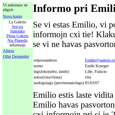
Informo pri Emil
Vi ankoraux ne
aligxis
Nova konto
La Galerio
Se vi estas Emilio, vi p
Sercxu
Statistiko
informojn cxi tie! Kla
Plena Galerio
Nia Planedo
se vi ne havas pasvorton
informojn
Aligxu
Oftaj Demandoj
retposxtadreso
Emilio@galerio.o
nomo
Emile Kroeger
logxloko(urbo, lando)
Lille, Francio
sekso(vira/virina)
vira
naskigxtago (jaro/monato/tago)
81/03/07
Emilio estis laste vidi
Emilio havas pasvorton 
cxi-informojn pri si je