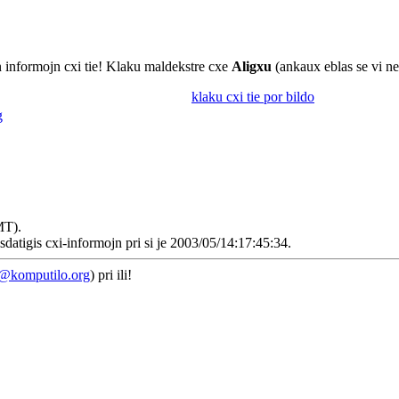
ajn informojn cxi tie! Klaku maldekstre cxe
Aligxu
(ankaux eblas se vi ne
klaku cxi tie por bildo
g
MT).
isdatigis cxi-informojn pri si je 2003/05/14:17:45:34.
e@komputilo.org
) pri ili!