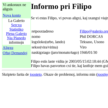
Informo pri Filipo
Vi ankoraux ne
aligxis
Nova konto
Se vi estas Filipo, vi povas aligxi, kaj sxangxi vi
La Galerio
Sercxu
Statistiko
retposxtadreso
Filipo@galerio.or
Plena Galerio
nomo
Phil DORCAS
Nia Planedo
logxloko(urbo, lando)
Teksaso, Usono
informojn
sekso(vira/virina)
Viro
Aligxu
naskigxtago (jaro/monato/tago)
1946/01/30
Oftaj Demandoj
Filipo estis laste vidita je 2003/05/15:02:18:44 (G
Filipo havas pasvorton cxi tie, kaj lastfoje mem gx
Skripteto farita de
joosteto
. Okaze de problemoj, informu min (
joostj