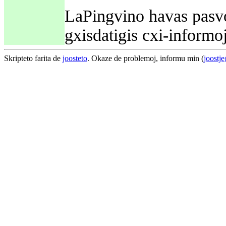
LaPingvino havas pasvor
gxisdatigis cxi-informo
Skripteto farita de
joosteto
. Okaze de problemoj, informu min (
joostj