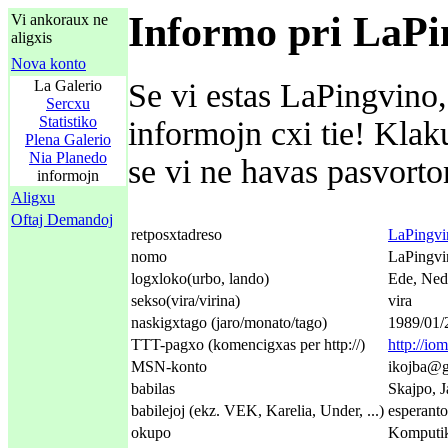
Informo pri LaPi
Vi ankoraux ne
aligxis
Nova konto
La Galerio
Se vi estas LaPingvino,
Sercxu
Statistiko
informojn cxi tie! Kla
Plena Galerio
Nia Planedo
se vi ne havas pasvorton
informojn
Aligxu
Oftaj Demandoj
retposxtadreso
LaPingvi
nomo
LaPingvi
logxloko(urbo, lando)
Ede, Ned
sekso(vira/virina)
vira
naskigxtago (jaro/monato/tago)
1989/01/
TTT-pagxo (komencigxas per http://)
http://io
MSN-konto
ikojba@g
babilas
Skajpo, J
babilejoj (ekz. VEK, Karelia, Under, ...)
esperant
okupo
Komputi