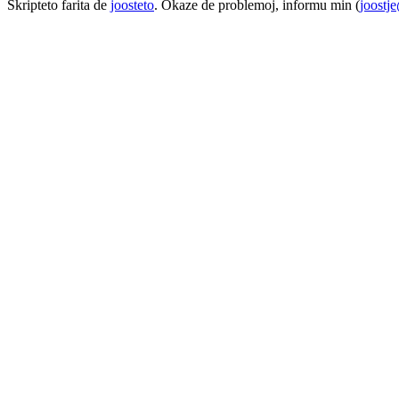
Skripteto farita de
joosteto
. Okaze de problemoj, informu min (
joostj