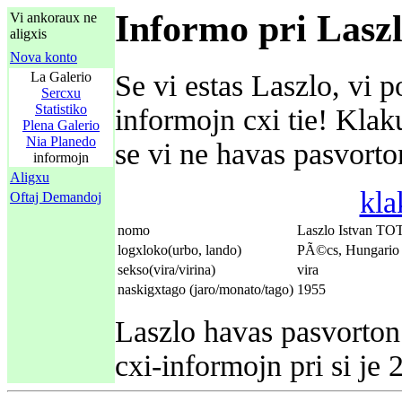
Informo pri Lasz
Vi ankoraux ne
aligxis
Nova konto
La Galerio
Se vi estas Laszlo, vi p
Sercxu
Statistiko
informojn cxi tie! Kla
Plena Galerio
Nia Planedo
se vi ne havas pasvorton
informojn
Aligxu
kla
Oftaj Demandoj
nomo
Laszlo Istvan T
logxloko(urbo, lando)
PÃ©cs, Hungario
sekso(vira/virina)
vira
naskigxtago (jaro/monato/tago)
1955
Laszlo havas pasvorton 
cxi-informojn pri si je