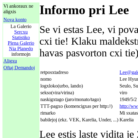
Informo pri Lee
Vi ankoraux ne
aligxis
Nova konto
La Galerio
Se vi estas Lee, vi pova
Sercxu
Statistiko
cxi tie! Klaku maldeks
Plena Galerio
Nia Planedo
havas pasvorton cxi tie)
informojn
Aligxu
Oftaj Demandoj
retposxtadreso
Lee@gale
nomo
Lee Hyu
logxloko(urbo, lando)
Seulo, S
sekso(vira/virina)
viro
naskigxtago (jaro/monato/tago)
1949/5/2
TTT-pagxo (komencigxas per http://)
http://ww
rimarko
Mi sxatas
babilejoj (ekz. VEK, Karelia, Under, ...)
Karelia
Lee estis laste vidita 