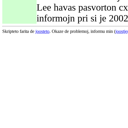
Lee havas pasvorton cxi
informojn pri si je 200
Skripteto farita de
joosteto
. Okaze de problemoj, informu min (
joostj