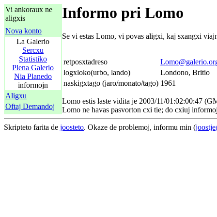
Informo pri Lomo
Vi ankoraux ne
aligxis
Nova konto
Se vi estas Lomo, vi povas aligxi, kaj sxangxi via
La Galerio
Sercxu
Statistiko
retposxtadreso
Lomo@galerio.or
Plena Galerio
logxloko(urbo, lando)
Londono, Britio
Nia Planedo
naskigxtago (jaro/monato/tago)
1961
informojn
Aligxu
Lomo estis laste vidita je 2003/11/01:02:00:47 (G
Oftaj Demandoj
Lomo ne havas pasvorton cxi tie; do cxiuj informoj c
Skripteto farita de
joosteto
. Okaze de problemoj, informu min (
joostj