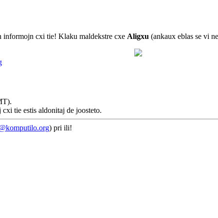
jn informojn cxi tie! Klaku maldekstre cxe
Aligxu
(ankaux eblas se vi ne
g
MT).
xi tie estis aldonitaj de joosteto.
e@komputilo.org
) pri ili!