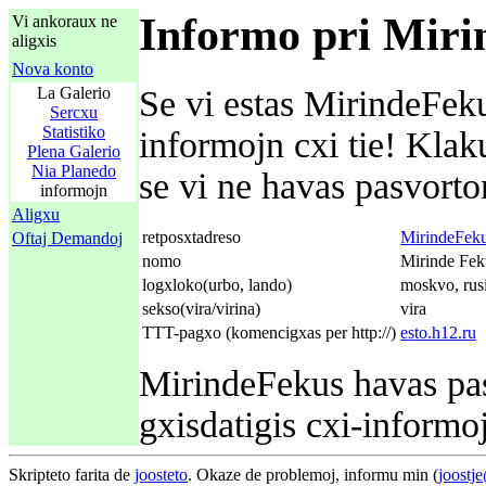
Informo pri Miri
Vi ankoraux ne
aligxis
Nova konto
La Galerio
Se vi estas MirindeFeku
Sercxu
Statistiko
informojn cxi tie! Kla
Plena Galerio
Nia Planedo
se vi ne havas pasvorton
informojn
Aligxu
retposxtadreso
MirindeFeku
Oftaj Demandoj
nomo
Mirinde Fek
logxloko(urbo, lando)
moskvo, rus
sekso(vira/virina)
vira
TTT-pagxo (komencigxas per http://)
esto.h12.ru
MirindeFekus havas pasv
gxisdatigis cxi-informo
Skripteto farita de
joosteto
. Okaze de problemoj, informu min (
joostj