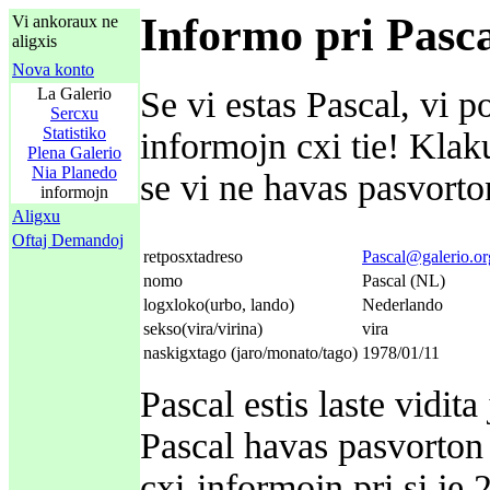
Informo pri Pasc
Vi ankoraux ne
aligxis
Nova konto
La Galerio
Se vi estas Pascal, vi p
Sercxu
Statistiko
informojn cxi tie! Kla
Plena Galerio
Nia Planedo
se vi ne havas pasvorton
informojn
Aligxu
Oftaj Demandoj
retposxtadreso
Pascal@galerio.or
nomo
Pascal (NL)
logxloko(urbo, lando)
Nederlando
sekso(vira/virina)
vira
naskigxtago (jaro/monato/tago)
1978/01/11
Pascal estis laste vidi
Pascal havas pasvorton 
cxi-informojn pri si je