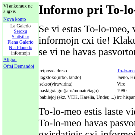
Informo pri To-l
Vi ankoraux ne
aligxis
Nova konto
La Galerio
Se vi estas To-lo-meo, v
Sercxu
Statistiko
informojn cxi tie! Kla
Plena Galerio
Nia Planedo
se vi ne havas pasvorton
informojn
Aligxu
Oftaj Demandoj
retposxtadreso
To-lo-me
logxloko(urbo, lando)
Jaeno, H
sekso(vira/virina)
Viro
naskigxtago (jaro/monato/tago)
1980
babilejoj (ekz. VEK, Karelia, Under, ...)
irc-hispa
To-lo-meo estis laste v
To-lo-meo havas pasvort
gxisdatigis cxi-informo