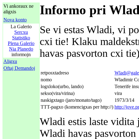
Informo pri Wlad
Vi ankoraux ne
aligxis
Nova konto
La Galerio
Se vi estas Wladi, vi p
Sercxu
Statistiko
cxi tie! Klaku maldeks
Plena Galerio
Nia Planedo
havas pasvorton cxi tie)
informojn
Aligxu
Oftaj Demandoj
retposxtadreso
Wladi@galer
nomo
Wladimir Co
logxloko(urbo, lando)
Tenerife ins
sekso(vira/virina)
vira
naskigxtago (jaro/monato/tago)
1973/3/14
TTT-pagxo (komencigxas per http://)
http://jove.
Wladi estis laste vidit
Wladi havas pasvorton c