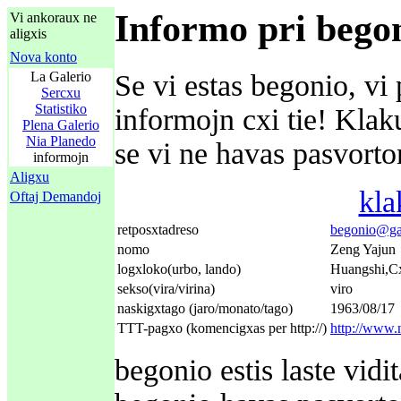
Informo pri bego
Vi ankoraux ne
aligxis
Nova konto
La Galerio
Se vi estas begonio, vi 
Sercxu
Statistiko
informojn cxi tie! Kla
Plena Galerio
Nia Planedo
se vi ne havas pasvorton
informojn
Aligxu
kla
Oftaj Demandoj
retposxtadreso
begonio@gal
nomo
Zeng Yajun
logxloko(urbo, lando)
Huangshi,C
sekso(vira/virina)
viro
naskigxtago (jaro/monato/tago)
1963/08/17
TTT-pagxo (komencigxas per http://)
http://www.
begonio estis laste vid