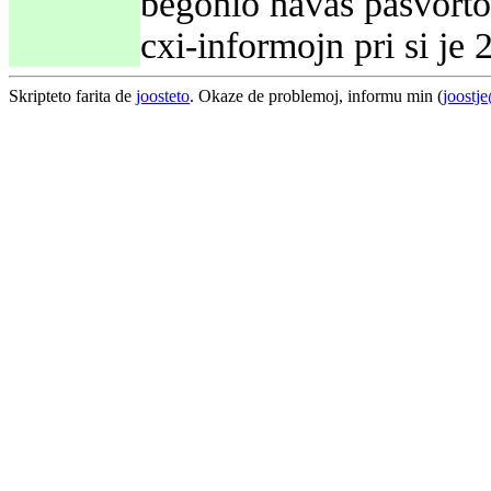
begonio havas pasvorton
cxi-informojn pri si je
Skripteto farita de
joosteto
. Okaze de problemoj, informu min (
joostj