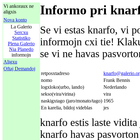
Informo pri knar
Vi ankoraux ne
aligxis
Nova konto
La Galerio
Se vi estas knarfo, vi p
Sercxu
Statistiko
informojn cxi tie! Kla
Plena Galerio
Nia Planedo
se vi ne havas pasvorton
informojn
Aligxu
Oftaj Demandoj
retposxtadreso
knarfo@galerio.o
nomo
Frank Bennis
logxloko(urbo, lando)
Nederlando
sekso(vira/virina)
vira
naskigxtago (jaro/monato/tago)
1965
En karelia, bildoj videblas
jes
knarfo estis laste vidi
knarfo havas pasvorton 