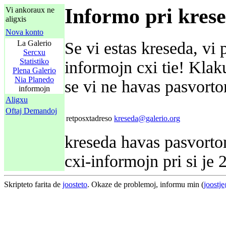
Informo pri kres
Vi ankoraux ne
aligxis
Nova konto
La Galerio
Se vi estas kreseda, vi 
Sercxu
Statistiko
informojn cxi tie! Kla
Plena Galerio
Nia Planedo
se vi ne havas pasvorton
informojn
Aligxu
Oftaj Demandoj
retposxtadreso
kreseda@galerio.org
kreseda havas pasvorton
cxi-informojn pri si je
Skripteto farita de
joosteto
. Okaze de problemoj, informu min (
joostj