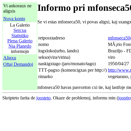
Informo pri mfonseca5
Vi ankoraux ne
aligxis
Nova konto
Se vi estas mfonseca50, vi povas aligxi, kaj sxang
La Galerio
Sercxu
Statistiko
retposxtadreso
mfonseca50
Plena Galerio
nomo
MÃ¡rio Fon
Nia Planedo
logxloko(urbo, lando)
Braziljo - F
informojn
sekso(vira/virina)
viro
Aligxu
naskigxtago (jaro/monato/tago)
1950/04/27
Oftaj Demandoj
TTT-pagxo (komencigxas per http://)
http://www
rimarko
vegetarano, 
mfonseca50 havas pasvorton cxi tie, kaj lastfoje m
Skripteto farita de
joosteto
. Okaze de problemoj, informu min (
joostj