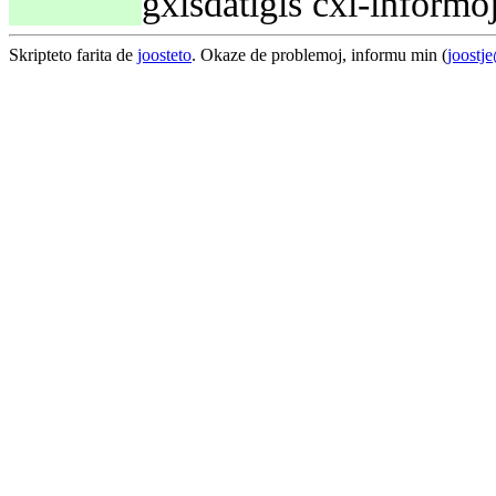
gxisdatigis cxi-informo
Skripteto farita de
joosteto
. Okaze de problemoj, informu min (
joostj