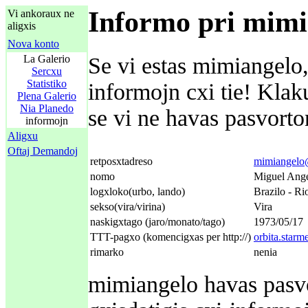
Informo pri mimi
Vi ankoraux ne
aligxis
Nova konto
La Galerio
Se vi estas mimiangelo,
Sercxu
Statistiko
informojn cxi tie! Kla
Plena Galerio
Nia Planedo
se vi ne havas pasvorton
informojn
Aligxu
Oftaj Demandoj
retposxtadreso
mimiangelo@
nomo
Miguel Ange
logxloko(urbo, lando)
Brazilo - Ri
sekso(vira/virina)
Vira
naskigxtago (jaro/monato/tago)
1973/05/17
TTT-pagxo (komencigxas per http://)
orbita.star
rimarko
nenia
mimiangelo havas pasvor