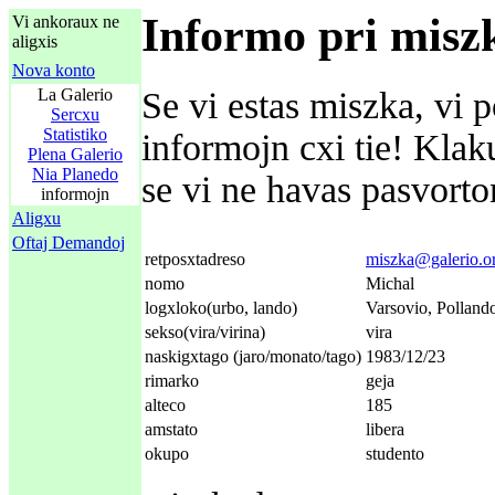
Informo pri misz
Vi ankoraux ne
aligxis
Nova konto
La Galerio
Se vi estas miszka, vi p
Sercxu
Statistiko
informojn cxi tie! Kla
Plena Galerio
Nia Planedo
se vi ne havas pasvorton
informojn
Aligxu
Oftaj Demandoj
retposxtadreso
miszka@galerio.o
nomo
Michal
logxloko(urbo, lando)
Varsovio, Polland
sekso(vira/virina)
vira
naskigxtago (jaro/monato/tago)
1983/12/23
rimarko
geja
alteco
185
amstato
libera
okupo
studento