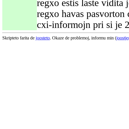
regxo estis laste vidit
regxo havas pasvorton c
cxi-informojn pri si je
Skripteto farita de
joosteto
. Okaze de problemoj, informu min (
joostj