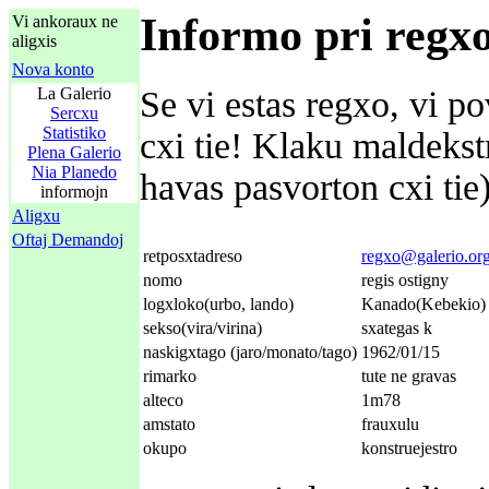
Informo pri regx
Vi ankoraux ne
aligxis
Nova konto
La Galerio
Se vi estas regxo, vi po
Sercxu
Statistiko
cxi tie! Klaku maldeks
Plena Galerio
Nia Planedo
havas pasvorton cxi tie)
informojn
Aligxu
Oftaj Demandoj
retposxtadreso
regxo@galerio.or
nomo
regis ostigny
logxloko(urbo, lando)
Kanado(Kebekio)
sekso(vira/virina)
sxategas k
naskigxtago (jaro/monato/tago)
1962/01/15
rimarko
tute ne gravas
alteco
1m78
amstato
frauxulu
okupo
konstruejestro