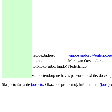
retposxtadreso
vanoostendorp@galerio.or
nomo
Marc van Oostendorp
logxloko(urbo, lando)
Nederlando
vanoostendorp ne havas pasvorton cxi tie; do cxiuj i
Skripteto farita de
joosteto
. Okaze de problemoj, informu min (
joostj