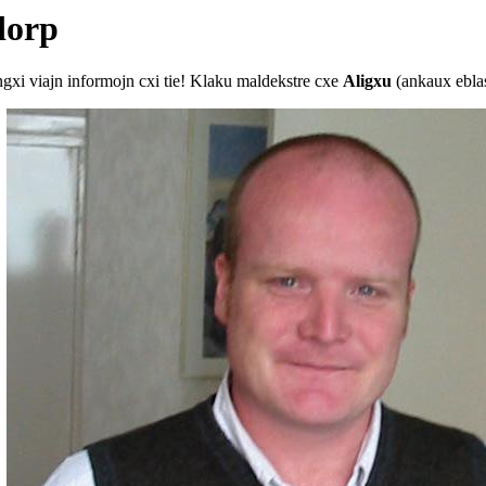
dorp
angxi viajn informojn cxi tie! Klaku maldekstre cxe
Aligxu
(ankaux eblas