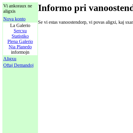
Informo pri vanoosten
Vi ankoraux ne
aligxis
Nova konto
Se vi estas vanoostendorp, vi povas aligxi, kaj sx
La Galerio
Sercxu
Statistiko
Plena Galerio
Nia Planedo
informojn
Aligxu
Oftaj Demandoj