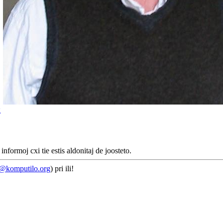
g
nformoj cxi tie estis aldonitaj de joosteto.
e@komputilo.org
) pri ili!