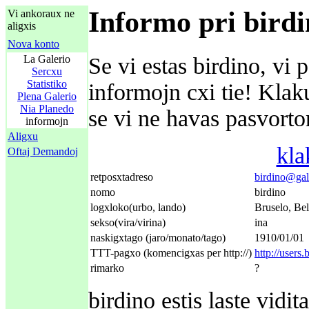
Informo pri bird
Vi ankoraux ne
aligxis
Nova konto
La Galerio
Se vi estas birdino, vi 
Sercxu
Statistiko
informojn cxi tie! Kla
Plena Galerio
Nia Planedo
se vi ne havas pasvorton
informojn
Aligxu
kla
Oftaj Demandoj
retposxtadreso
birdino@gal
nomo
birdino
logxloko(urbo, lando)
Bruselo, Be
sekso(vira/virina)
ina
naskigxtago (jaro/monato/tago)
1910/01/01
TTT-pagxo (komencigxas per http://)
http://users
rimarko
?
birdino estis laste vid