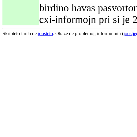
birdino havas pasvorton 
cxi-informojn pri si je
Skripteto farita de
joosteto
. Okaze de problemoj, informu min (
joostj